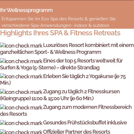
Ihr Wellnessprogramm
Entspannen Sie im Eco Spa des Resorts & genießen Sie
verschiedene Spa-Anwendungen- indoor & outdoor.
Highlights Ihres SPA & Fitness Retreats
Luxuriöses Resort kombiniert mit einem
ganzheitlichen Sport- & Wellness Programm
Eines der top 5 Resorts weltweit für
Surfen & Yoga (5-Sterne) – direkte Strandlag
Erleben Sie täglich 2 Yogakurse (je 75
Min.)
Zugang zu täglich 2 Fitnesskursen
(Kleingruppe) 11:00 & 15:00 Uhr (je 60 Min.)
Zugang zum modernen Fitnessbereich
des Resorts
Gesundes Frühstücksbuffet inklusive
Offizieller Partner des Resorts