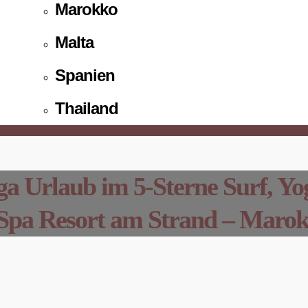
Marokko
Malta
Spanien
Thailand
ga Urlaub im 5-Sterne Surf, Yo
Spa Resort am Strand – Maro