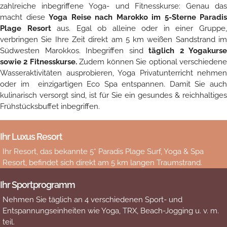
zahlreiche inbegriffene Yoga- und Fitnesskurse: Genau das
macht diese
Yoga Reise nach Marokko im 5-Sterne Paradis
Plage Resort
aus. Egal ob alleine oder in einer Gruppe
verbringen Sie Ihre Zeit direkt am 5 km weißen Sandstrand im
Südwesten Marokkos. Inbegriffen sind
täglich 2 Yogakurse
sowie 2 Fitnesskurse.
Zudem können Sie optional verschieden
Wasseraktivitäten ausprobieren, Yoga Privatunterricht nehmen
oder im einzigartigen Eco Spa entspannen. Damit Sie auch
kulinarisch versorgt sind, ist für Sie ein gesundes & reichhaltiges
Frühstücksbuffet inbegriffen.
Ihr Luxus Resort
Ihr Resort, das bekannte 5* Paradis Plage Surf, Yoga & Spa
Resort, befindet sich direkt am 5 km langen Traumstrand.
Ihr Sportprogramm
Nehmen Sie täglich an 4 verschiedenen Sport- und
Entspannungseinheiten wie Yoga, TRX, Beach-Jogging u. v. m.
teil.