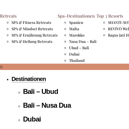
Retreat Schwerpunkte
Retreats
Spa-Destinationen
Top 3 Resorts
SPA & Fitness Retreats
Spanien
SHANTI-SOM
Spa & Fitness
SPA & Mindset Retreats
Malta
REVĪVŌ Wel
SPA & Ernährung Retreats
Marokko
Bagus Jati 
Spa & Mindset
SPA & Heilung Retreats
Nusa Dua – Bali
Ubud – Bali
Spa & Ernährung
Dubai
Thailand
Spa & Heilung
0
Destinationen
Bali – Ubud
Bali – Nusa Dua
Dubai