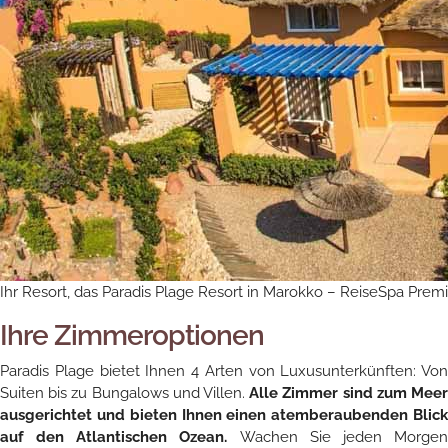
Ihr Resort, das Paradis Plage Resort in Marokko – ReiseSpa Pre
Ihre Zimmeroptionen
Paradis Plage bietet Ihnen 4 Arten von Luxusunterkünften: Von
Suiten bis zu Bungalows und Villen.
Alle Zimmer sind zum Meer
ausgerichtet und bieten Ihnen einen atemberaubenden Blick
auf den Atlantischen Ozean.
Wachen Sie jeden Morge