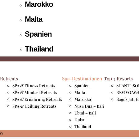
Marokko
Malta
Spanien
Thailand
Retreats
Spa-Destinationen
Top 3 Resorts
SPA & Fitness Retreats
Spanien
SHANTI-SOM
SPA & Mindset Retreats
Malta
REVĪVŌ Wel
SPA & Ernährung Retreats
Marokko
Bagus Jati 
SPA & Heilung Retreats
Nusa Dua – Bali
Ubud – Bali
Dubai
Thailand
0