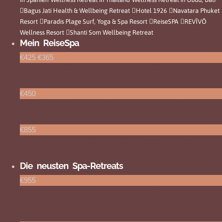
Bagus Jati Health & Wellbeing Retreat
Hotel 1926
Navatara Phuket
Resort
Paradis Plage Surf, Yoga & Spa Resort
ReiseSPA
REVĪVŌ
Wellness Resort
Shanti Som Wellbeing Retreat
Mein ReiseSpa
€425
€365
Individuelles Spa & Fitness Retreat in Nusa Dua, Bali
€450
Mein ReiseSpa auf Malta -individuell ab 4 Tagen
€855
Spa Retreat Malta: Spa-Detox & Slim im Hotel 1926
Die neusten Spa-Retreats
€955
Spa Retreat Malta: Spa De-Stress & Verjüngung im
Hotel 1926