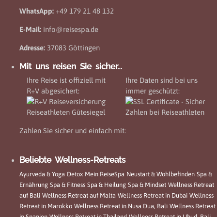
WhatsApp:
+49 179 21 48 132
E-Mail:
info@reisespa.de
Adresse:
37083 Göttingen
Mit uns reisen Sie sicher…
Ihre Reise ist offiziell mit
Ihre Daten sind bei uns
R+V abgesichert:
immer geschützt:
Zahlen Sie sicher und einfach mit:
Beliebte Wellness-Retreats
Ayurveda & Yoga
Detox
Mein ReiseSpa
Neustart & Wohlbefinden
Spa &
Ernährung
Spa & Fitness
Spa & Heilung
Spa & Mindset
Wellness Retreat
auf Bali
Wellness Retreat auf Malta
Wellness Retreat in Dubai
Wellness
Retreat in Marokko
Wellness Retreat in Nusa Dua, Bali
Wellness Retreat
in Spanien
Wellness Retreat in Thailand
Wellness Retreat in Ubud, Bali