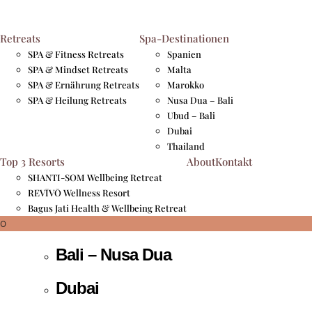
Retreat Schwerpunkte
Retreats
Spa-Destinationen
SPA & Fitness Retreats
Spanien
Spa & Fitness
SPA & Mindset Retreats
Malta
SPA & Ernährung Retreats
Marokko
Spa & Mindset
SPA & Heilung Retreats
Nusa Dua – Bali
Ubud – Bali
Spa & Ernährung
Dubai
Thailand
Spa & Heilung
Top 3 Resorts
About
Kontakt
SHANTI-SOM Wellbeing Retreat
Destinationen
REVĪVŌ Wellness Resort
Bagus Jati Health & Wellbeing Retreat
Bali – Ubud
0
Bali – Nusa Dua
Dubai