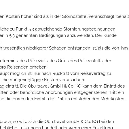
 Kosten höher sind als in der Stornostaffel veranschlagt, behält
, welche zu Punkt 5.3 abweichende Stornierungsbedingungen
tt der in 5.3 genannten Bedingungen anzuwenden. Der Kunde
.
wesentlich niedrigerer Schaden entstanden ist, als die von ihm
rmins, des Reiseziels, des Ortes des Reiseantritts, der
pro Reisenden erheben.
pt möglich ist, nur nach Rücktritt vom Reisevertrag zu
 die nur geringfügige Kosten verursachen.
ag eintritt. Die Obu travel GmbH & Co. KG kann dem Eintritt des
iften oder behördliche Anordnungen entgegenstehen. Tritt ein
nd die durch den Eintritt des Dritten entstehenden Mehrkosten.
pruch, so wird sich die Obu travel GmbH & Co. KG bei den
rhebliche Leistungen handelt oder wenn einer Erstattung