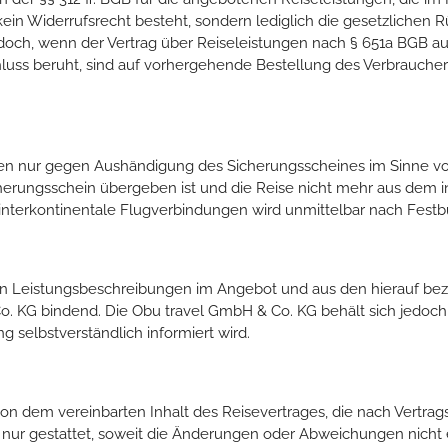
ein Widerrufsrecht besteht, sondern lediglich die gesetzlichen 
edoch, wenn der Vertrag über Reiseleistungen nach § 651a BGB a
uss beruht, sind auf vorhergehende Bestellung des Verbrauchers
fen nur gegen Aushändigung des Sicherungsscheines im Sinne vo
Sicherungsschein übergeben ist und die Reise nicht mehr aus dem
interkontinentale Flugverbindungen wird unmittelbar nach Festbu
s den Leistungsbeschreibungen im Angebot und aus den hierauf 
 KG bindend. Die Obu travel GmbH & Co. KG behält sich jedoch a
 selbstverständlich informiert wird.
on dem vereinbarten Inhalt des Reisevertrages, die nach Vertr
d nur gestattet, soweit die Änderungen oder Abweichungen nicht