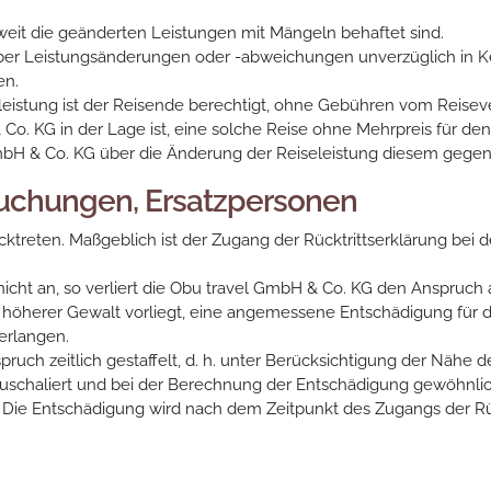
weit die geänderten Leistungen mit Mängeln behaftet sind.
 über Leistungsänderungen oder -abweichungen unverzüglich in K
en.
eleistung ist der Reisende berechtigt, ohne Gebühren vom Reisev
Co. KG in der Lage ist, eine solche Reise ohne Mehrpreis für d
GmbH & Co. KG über die Änderung der Reiseleistung diesem gege
buchungen, Ersatzpersonen
ücktreten. Maßgeblich ist der Zugang der Rücktrittserklärung b
se nicht an, so verliert die Obu travel GmbH & Co. KG den Anspruc
 Fall höherer Gewalt vorliegt, eine angemessene Entschädigung für
erlangen.
ch zeitlich gestaffelt, d. h. unter Berücksichtigung der Nähe de
pauschaliert und bei der Berechnung der Entschädigung gewöhn
Die Entschädigung wird nach dem Zeitpunkt des Zugangs der Rück