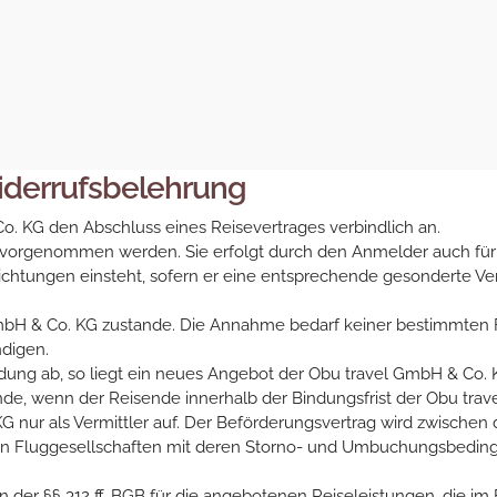
iderrufsbelehrung
o. KG den Abschluss eines Reisevertrages verbindlich an.
h vorgenommen werden. Sie erfolgt durch den Anmelder auch für 
lichtungen einsteht, sofern er eine entsprechende gesonderte V
bH & Co. KG zustande. Die Annahme bedarf keiner bestimmten Fo
digen.
dung ab, so liegt ein neues Angebot der Obu travel GmbH & Co. K
e, wenn der Reisende innerhalb der Bindungsfrist der Obu trav
KG nur als Vermittler auf. Der Beförderungsvertrag wird zwische
gen Fluggesellschaften mit deren Storno- und Umbuchungsbedingu
en der §§ 312 ff. BGB für die angebotenen Reiseleistungen, die i