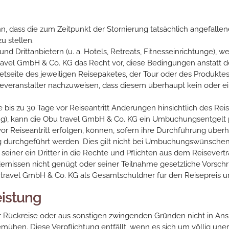
 dass die zum Zeitpunkt der Stornierung tatsächlich angefallenen
u stellen.
nd Drittanbietern (u. a. Hotels, Retreats, Fitnesseinrichtunge)
bu travel GmbH & Co. KG das Recht vor, diese Bedingungen ansta
netseite des jeweiligen Reisepaketes, der Tour oder des Produktes
eranstalter nachzuweisen, dass diesem überhaupt kein oder ein 
 zu 30 Tage vor Reiseantritt Änderungen hinsichtlich des Reisete
), kann die Obu travel GmbH & Co. KG ein Umbuchungsentgelt 
Reiseantritt erfolgen, können, sofern ihre Durchführung überhau
 durchgeführt werden. Dies gilt nicht bei Umbuchungswünschen,
seiner ein Dritter in die Rechte und Pflichten aus dem Reisevertr
rnissen nicht genügt oder seiner Teilnahme gesetzliche Vorschr
bu travel GmbH & Co. KG als Gesamtschuldner für den Reisepreis u
istung
r Rückreise oder aus sonstigen zwingenden Gründen nicht in Ans
ühen. Diese Verpflichtung entfällt, wenn es sich um völlig une