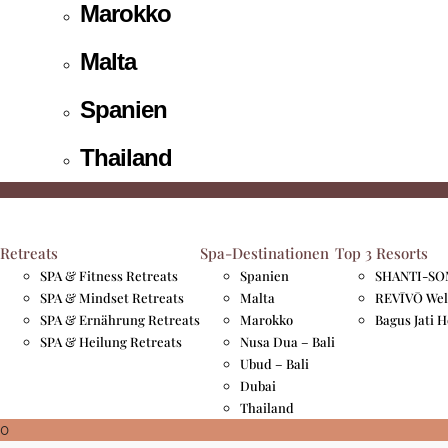
Marokko
Malta
Spanien
Thailand
Retreats
Spa-Destinationen
Top 3 Resorts
SPA & Fitness Retreats
Spanien
SHANTI-SOM
SPA & Mindset Retreats
Malta
REVĪVŌ Wel
SPA & Ernährung Retreats
Marokko
Bagus Jati 
SPA & Heilung Retreats
Nusa Dua – Bali
Ubud – Bali
Dubai
Thailand
0