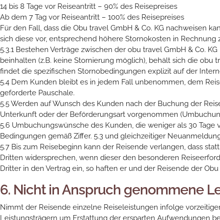
14 bis 8 Tage vor Reiseantritt – 90% des Reisepreises
Ab dem 7 Tag vor Reiseantritt – 100% des Reisepreises
Für den Fall, dass die Obu travel GmbH & Co. KG nachweisen kann,
sich diese vor, entsprechend höhere Stornokosten in Rechnung z
5.3.1 Bestehen Verträge zwischen der obu travel GmbH & Co. KG u
beinhalten (z.B. keine Stornierung möglich), behält sich die o
findet die spezifischen Stornobedingungen explizit auf der Inter
5.4 Dem Kunden bleibt es in jedem Fall unbenommen, dem Reisev
geforderte Pauschale.
5.5 Werden auf Wunsch des Kunden nach der Buchung der Reise bis
Unterkunft oder der Beförderungsart vorgenommen (Umbuchung
5.6 Umbuchungswünsche des Kunden, die weniger als 30 Tage vor 
Bedingungen gemäß Ziffer. 5.3 und gleichzeitiger Neuanmeldung
5.7 Bis zum Reisebeginn kann der Reisende verlangen, dass statt 
Dritten widersprechen, wenn dieser den besonderen Reiseerforde
Dritter in den Vertrag ein, so haften er und der Reisende der O
6. Nicht in Anspruch genommene Le
Nimmt der Reisende einzelne Reiseleistungen infolge vorzeitige
Leistungsträgern um Erstattung der ersparten Aufwendungen bem