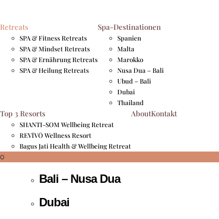
Retreat Schwerpunkte
Retreats
Spa-Destinationen
SPA & Fitness Retreats
Spanien
Spa & Fitness
SPA & Mindset Retreats
Malta
SPA & Ernährung Retreats
Marokko
Spa & Mindset
SPA & Heilung Retreats
Nusa Dua – Bali
Ubud – Bali
Spa & Ernährung
Dubai
Thailand
Spa & Heilung
Top 3 Resorts
About
Kontakt
SHANTI-SOM Wellbeing Retreat
Destinationen
REVĪVŌ Wellness Resort
Bagus Jati Health & Wellbeing Retreat
Bali – Ubud
0
Bali – Nusa Dua
Dubai