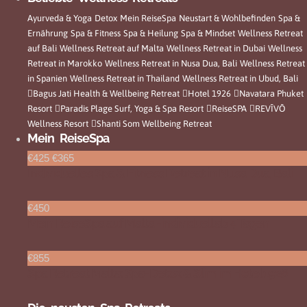
Ayurveda & Yoga
Detox
Mein ReiseSpa
Neustart & Wohlbefinden
Spa &
Ernährung
Spa & Fitness
Spa & Heilung
Spa & Mindset
Wellness Retreat
auf Bali
Wellness Retreat auf Malta
Wellness Retreat in Dubai
Wellness
Retreat in Marokko
Wellness Retreat in Nusa Dua, Bali
Wellness Retreat
in Spanien
Wellness Retreat in Thailand
Wellness Retreat in Ubud, Bali
Bagus Jati Health & Wellbeing Retreat
Hotel 1926
Navatara Phuket
Resort
Paradis Plage Surf, Yoga & Spa Resort
ReiseSPA
REVĪVŌ
Wellness Resort
Shanti Som Wellbeing Retreat
Mein ReiseSpa
€425
€365
Individuelles Spa & Fitness Retreat in Nusa Dua, Bali
€450
Mein ReiseSpa auf Malta -individuell ab 4 Tagen
€855
Spa Retreat Malta: Spa-Detox & Slim im Hotel 1926