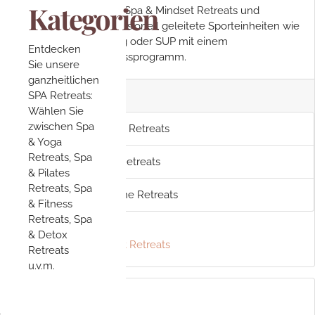
Kategorien
Entdecken Sie unsere Spa & Mindset Retreats und
kombinieren Sie professionell geleitete Sporteinheiten wie
Yoga, Personal Training oder SUP mit einem
Entdecken
ganzheitlichen Wellnessprogramm.
Sie unsere
ganzheitlichen
SPA Retreats:
Spa & Mindset Retreats:
Wählen Sie
zwischen Spa
Spa & Meditation Retreats
& Yoga
Retreats, Spa
Spa & Destress Retreats
& Pilates
Retreats, Spa
Spa & innere Ruhe Retreats
& Fitness
Retreats, Spa
& Detox
Mehr zu Spa & Mindset Retreats
Retreats
u.v.m.