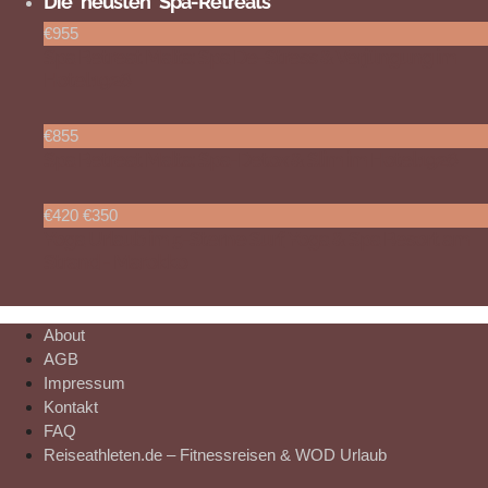
Die neusten Spa-Retreats
€955
Spa Retreat Malta: Spa De-Stress & Verjüngung im
Hotel 1926
€855
Spa Retreat Malta: Spa-Detox & Slim im Hotel 1926
€420
€350
Yoga Urlaub im 5-Sterne Surf, Yoga & Spa Resort am
Strand - Marokko
About
AGB
Impressum
Kontakt
FAQ
Reiseathleten.de – Fitnessreisen & WOD Urlaub